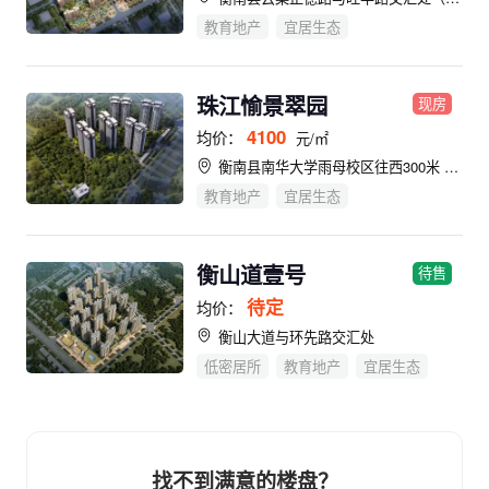
教育地产
宜居生态
珠江愉景翠园
现房
4100
均价：
元/㎡
衡南县南华大学雨母校区往西300米 （南华庭院对面）
教育地产
宜居生态
衡山道壹号
待售
待定
均价：
衡山大道与环先路交汇处
低密居所
教育地产
宜居生态
找不到满意的楼盘？