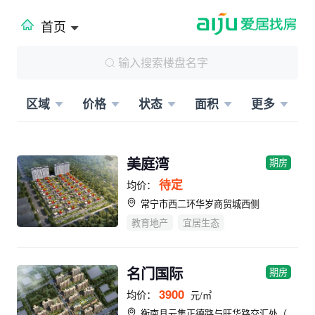
首页
区域
价格
状态
面积
更多
美庭湾
期房
待定
均价：
常宁市西二环华岁商贸城西侧
教育地产
宜居生态
名门国际
期房
3900
均价：
元/㎡
衡南县云集正德路与旺华路交汇处（衡南县人民医院旁）